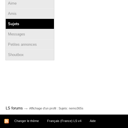
Aime
Amis
Sujets
Messages
Petites annonces
Shoutbox
→
LS forums
Affichage d'un profil : Sujets: nemo365s
Changer le thème
Français (France) LS v4
Aide