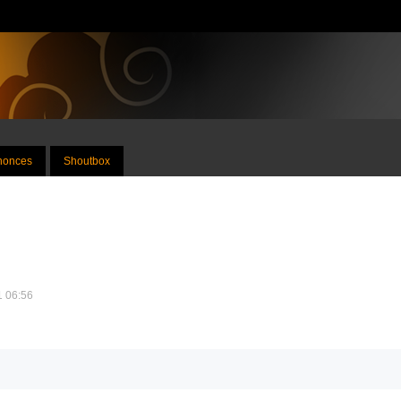
nnonces
Shoutbox
11 06:56