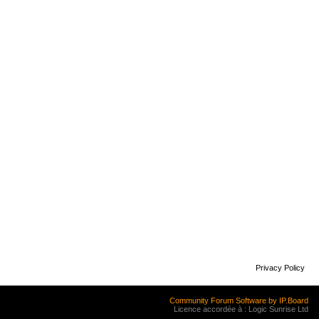
Privacy Policy
Community Forum Software by IP.Board
Licence accordée à : Logic Sunrise Ltd