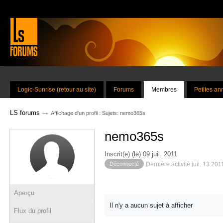
Logic-Sunrise (retour au site)
Forums
Membres
Petites a
→
LS forums
Affichage d'un profil : Sujets: nemo365s
nemo365s
Inscrit(e) (le) 09 juil. 2011
Déconnecté
Dernière activité juil. 13 20
Aperçu
Il n'y a aucun sujet à afficher
Flux du profil