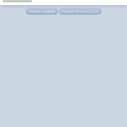
Version complète
Français (France) LS v4