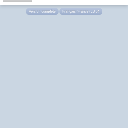
Version complète
Français (France) LS v4