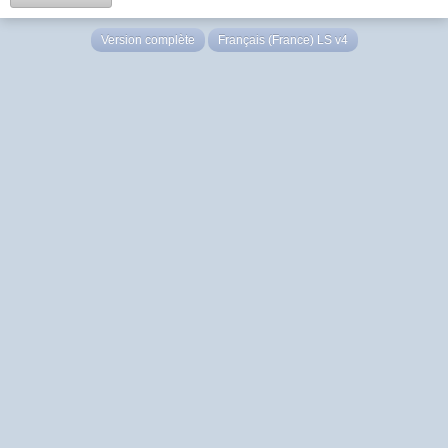
Version complète
Français (France) LS v4