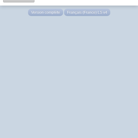
Version complète
Français (France) LS v4