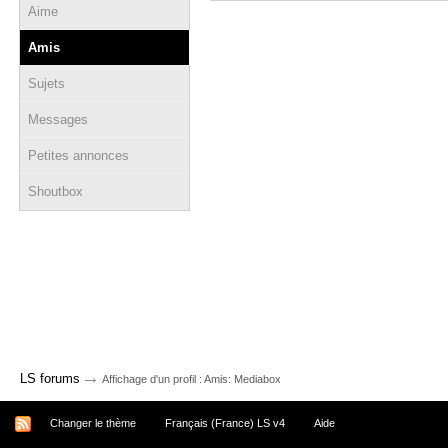
Aime
Amis
Sujets
Messages
Petites annonces
Shoutbox
→
LS forums
Affichage d'un profil : Amis: Mediabox
Changer le thème
Français (France) LS v4
Aide