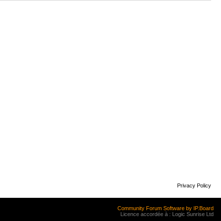
Privacy Policy
Community Forum Software by IP.Board
Licence accordée à : Logic Sunrise Ltd