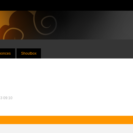
nnonces
Shoutbox
13 09:10