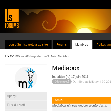
Logic-Sunrise (retour au site)
Forums
Membres
Petites a
→
LS forums
Affichage d'un profil : Amis: Mediabox
Mediabox
Inscrit(e) (le) 17 juin 2011
Déconnecté
Dernière activité avril 10 20
Aperçu
Amis
Flux du profil
Mediabox n'a pas encore ajouté d'ami.