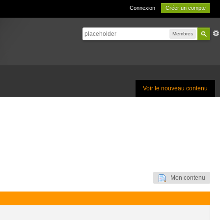
Connexion
Créer un compte
Membres
Voir le nouveau contenu
Mon contenu