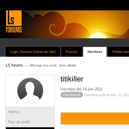
Logic-Sunrise (retour au site)
Forums
Membres
Petites a
→
LS forums
Affichage d'un profil : Aime: titikiller
titikiller
Inscrit(e) (le) 14 juin 2011
Déconnecté
Dernière activité févr. 01 20
Aperçu
Flux du profil