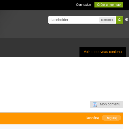
Connexion
Créer un compte
Membres
Voir le nouveau contenu
Mon contenu
Donné(s)
Reçu(s)