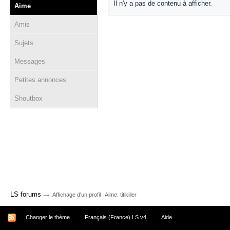
Il n'y a pas de contenu à afficher.
Aime
Amis
Sujets
Messages
Petites annonces
Shoutbox
→
LS forums
Affichage d'un profil : Aime: titikiller
Changer le thème
Français (France) LS v4
Aide