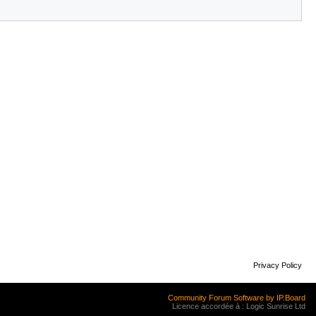
Privacy Policy
Community Forum Software by IP.Board
Licence accordée à : Logic Sunrise Ltd