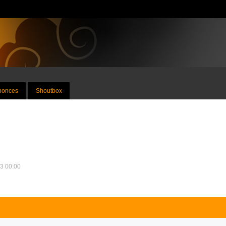
nnonces
Shoutbox
13 00:00