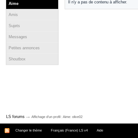
Il n'y a pas de contenu à afficher.
Aime
Amis
Sujets
Messages
Petites annonces
Shoutbox
→
LS forums
Affichage d'un profil : Aime: olive02
Changer le thème
Français (France) LS v4
Aide