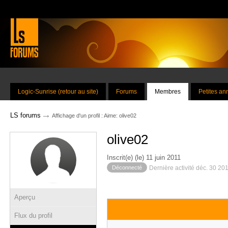
Logic-Sunrise (retour au site)
Forums
Membres
Petites a
→
LS forums
Affichage d'un profil : Aime: olive02
olive02
Inscrit(e) (le) 11 juin 2011
Déconnecté
Dernière activité déc. 30 20
Aperçu
Flux du profil