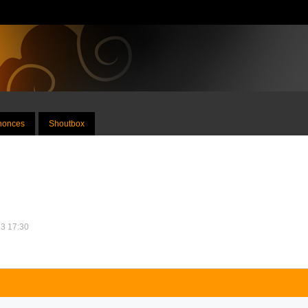
nnonces
Shoutbox
13 17:30