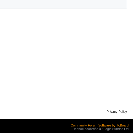
Privacy Policy
Community Forum Software by IP.Board
Licence accordée à : Logic Sunrise Ltd