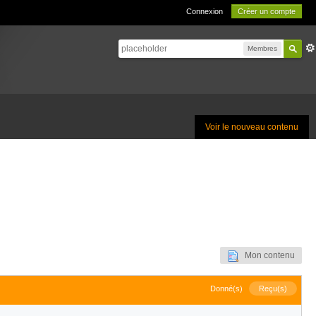
Connexion
Créer un compte
Membres
Voir le nouveau contenu
Mon contenu
Donné(s)
Reçu(s)