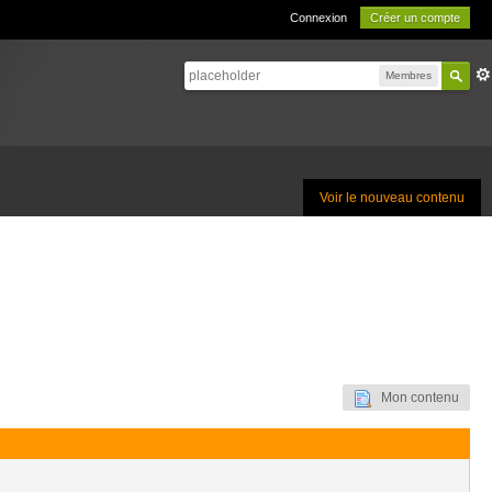
Connexion
Créer un compte
Membres
Voir le nouveau contenu
Mon contenu