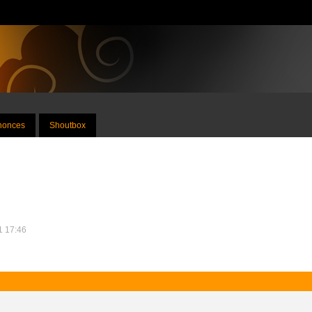
nnonces
Shoutbox
11 17:46