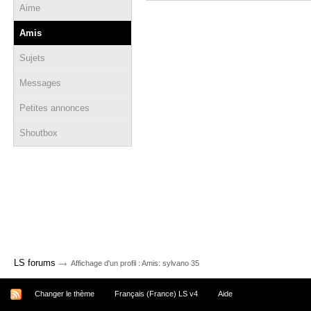
Aime
Amis
Sujets
Messages
Petites annonces
Shoutbox
→
LS forums
Affichage d'un profil : Amis: sylvano 35
Changer le thème
Français (France) LS v4
Aide