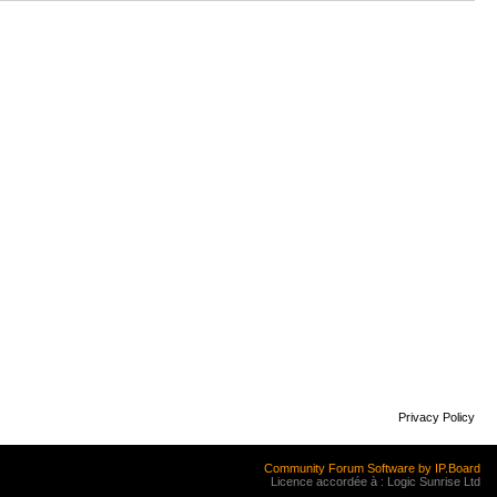
Privacy Policy
Community Forum Software by IP.Board
Licence accordée à : Logic Sunrise Ltd