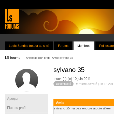
Logic-Sunrise (retour au site)
Forums
Membres
Petites a
→
LS forums
Affichage d'un profil : Amis: sylvano 35
sylvano 35
Inscrit(e) (le) 10 juin 2011
Déconnecté
Dernière activité juin 13 20
Aperçu
Amis
Flux du profil
sylvano 35 n'a pas encore ajouté d'ami.