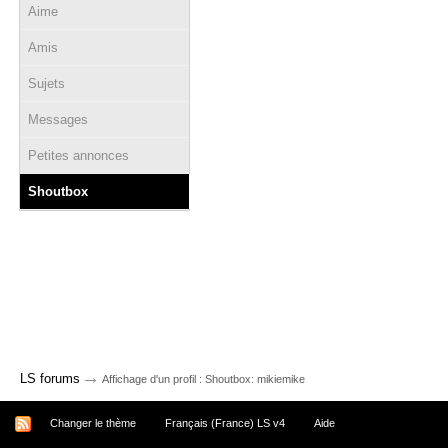
Aime
Amis
Sujets
Messages
Petites annonces
Shoutbox
→
LS forums
Affichage d'un profil : Shoutbox: mikiemike
Changer le thème
Français (France) LS v4
Aide