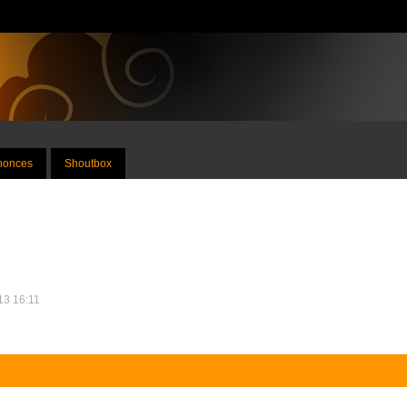
nnonces
Shoutbox
013 16:11