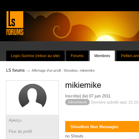
Logic-Sunrise (retour au site)
Forums
Membres
Petites a
→
LS forums
Affichage d'un profil : Shoutbox: mikiemike
mikiemike
Inscrit(e) (le) 07 juin 2011
Déconnecté
Dernière activité sept. 23 2
Aperçu
Shoutbox Non Messages
Flux du profil
no Shouts