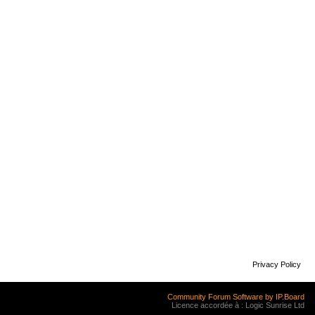
Privacy Policy
Community Forum Software by IP.Board
Licence accordée à : Logic Sunrise Ltd