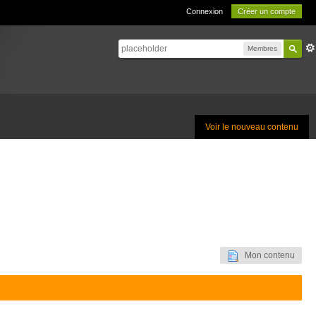
Connexion
Créer un compte
Membres
Voir le nouveau contenu
Mon contenu