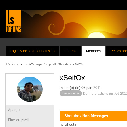
Logic-Sunrise (retour au site)
Forums
Membres
Petites a
→
LS forums
Affichage d'un profil : Shoutbox: xSeifOx
xSeifOx
Inscrit(e) (le) 06 juin 2011
Déconnecté
Dernière activité juil. 06 20
Aperçu
Shoutbox Non Messages
Flux du profil
no Shouts