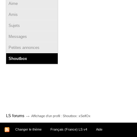
Aime
Amis
Sujets
Messages
Petites annonces
Shoutbox
→
LS forums
Affichage d'un profil : Shoutbox: xSeifOx
Changer le thème
Français (France) LS v4
Aide