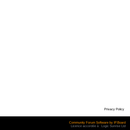
Privacy Policy
Community Forum Software by IP.Board
Licence accordée à : Logic Sunrise Ltd