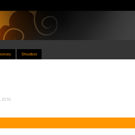
nnonces
Shoutbox
11 22:51