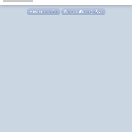
Version complète
Français (France) LS v4