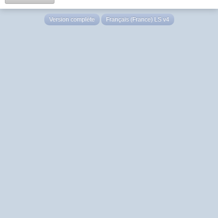
Version complète
Français (France) LS v4