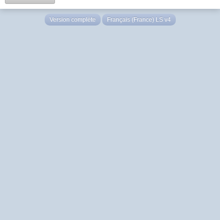
Version complète
Français (France) LS v4