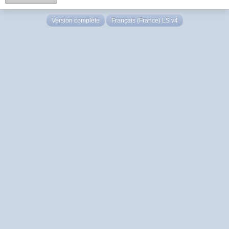
Version complète
Français (France) LS v4