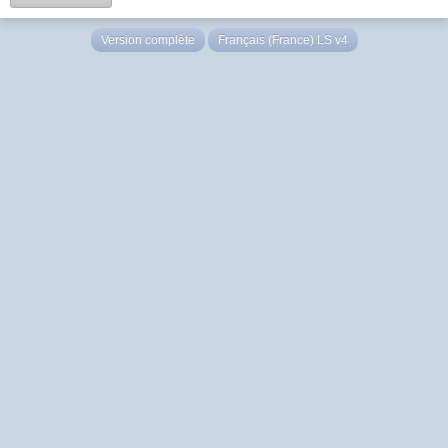
Version complète
Français (France) LS v4