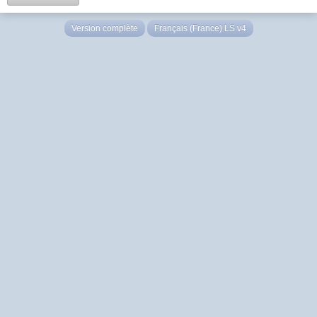
Version complète
Français (France) LS v4