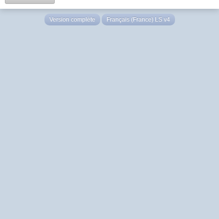
Version complète
Français (France) LS v4