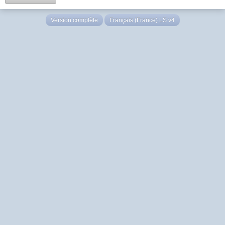
Version complète
Français (France) LS v4