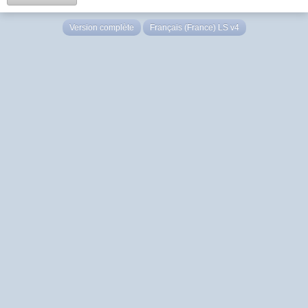
Version complète
Français (France) LS v4