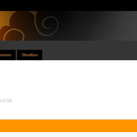
nnonces
Shoutbox
18 17:59