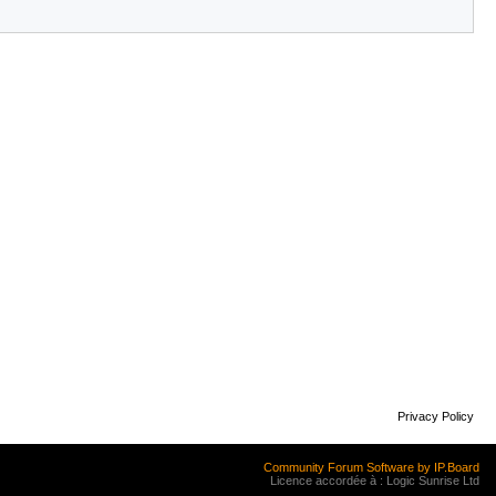
Privacy Policy
Community Forum Software by IP.Board
Licence accordée à : Logic Sunrise Ltd