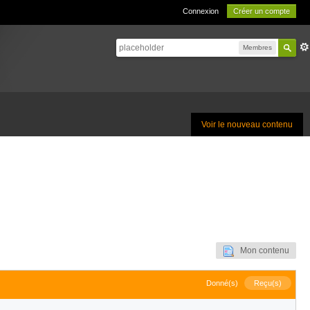
Connexion
Créer un compte
Membres
Voir le nouveau contenu
Mon contenu
Donné(s)
Reçu(s)