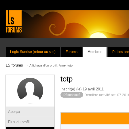
Logic-Sunrise (retour au site)
Forums
Membres
Petites a
→
LS forums
Affichage d'un profil : Aime: totp
totp
Inscrit(e) (le) 19 avril 2011
Déconnecté
Dernière activité oct. 07 20
Aperçu
Flux du profil