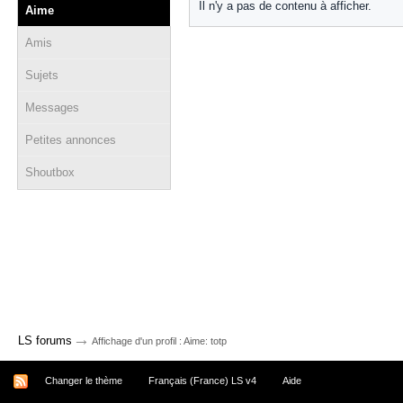
Il n'y a pas de contenu à afficher.
Aime
Amis
Sujets
Messages
Petites annonces
Shoutbox
→
LS forums
Affichage d'un profil : Aime: totp
Changer le thème
Français (France) LS v4
Aide