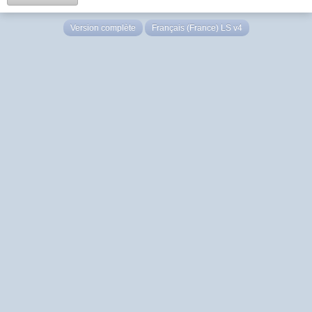
Version complète
Français (France) LS v4