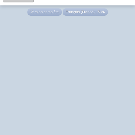
Version complète
Français (France) LS v4