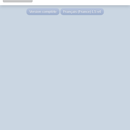
Version complète
Français (France) LS v4