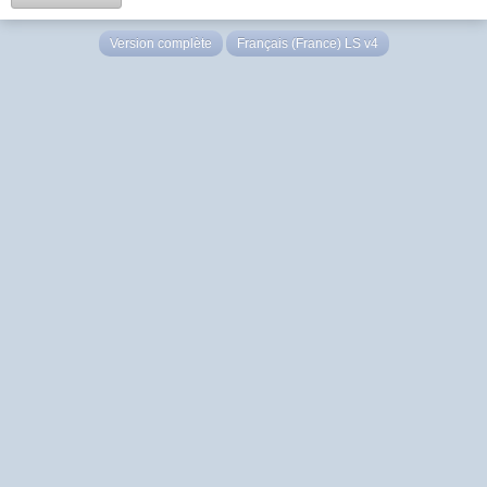
Version complète
Français (France) LS v4