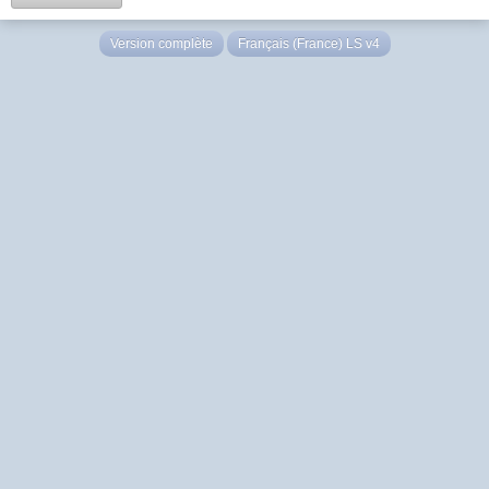
Version complète
Français (France) LS v4