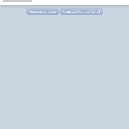
Version complète
Français (France) LS v4