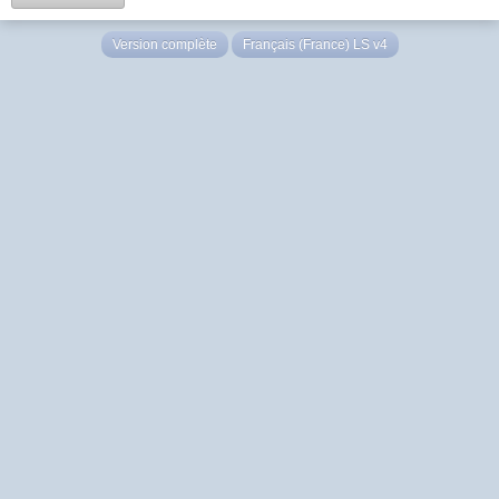
Version complète
Français (France) LS v4