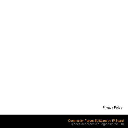
Privacy Policy
Community Forum Software by IP.Board
Licence accordée à : Logic Sunrise Ltd