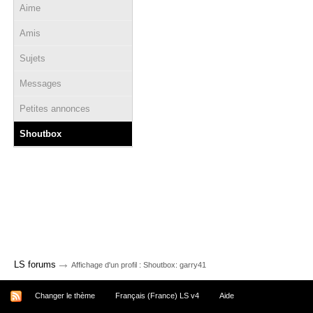
Aime
Amis
Sujets
Messages
Petites annonces
Shoutbox
→
LS forums
Affichage d'un profil : Shoutbox: garry41
Changer le thème
Français (France) LS v4
Aide