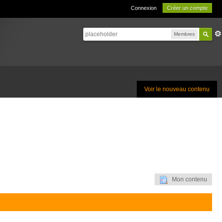
Connexion
Créer un compte
Membres
Voir le nouveau contenu
Mon contenu