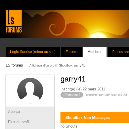
Logic-Sunrise (retour au site)
Forums
Membres
Petites a
→
LS forums
Affichage d'un profil : Shoutbox: garry41
garry41
Inscrit(e) (le) 22 mars 2011
Déconnecté
Dernière activité nov. 03 20
Aperçu
Shoutbox Non Messages
Flux du profil
no Shouts