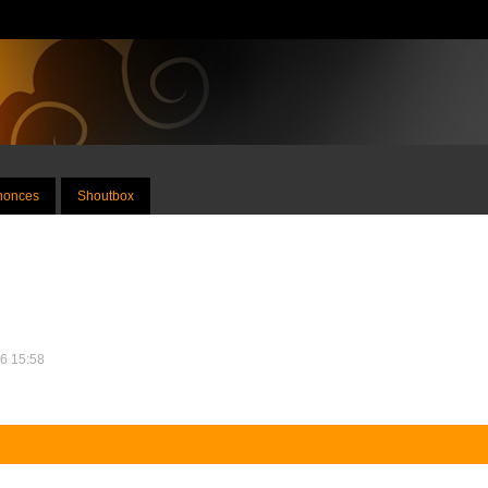
nnonces
Shoutbox
16 15:58