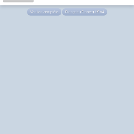
Version complète
Français (France) LS v4