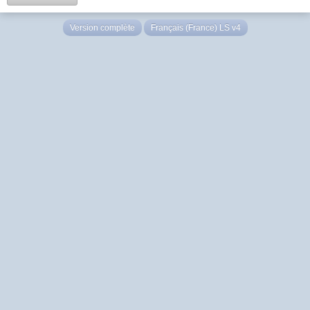
Version complète
Français (France) LS v4