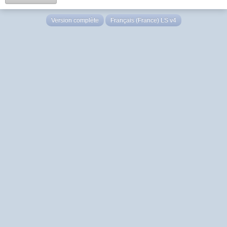
Version complète
Français (France) LS v4