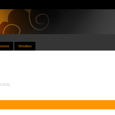
nnonces
Shoutbox
12 23:01