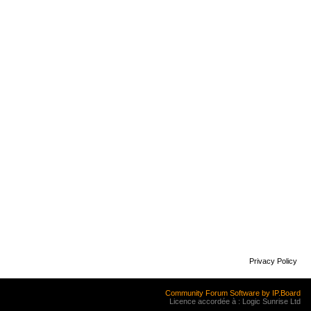
Privacy Policy
Community Forum Software by IP.Board
Licence accordée à : Logic Sunrise Ltd