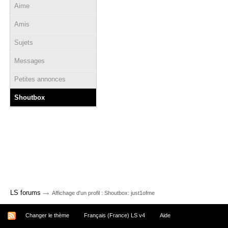
Aime
Amis
Sujets
Messages
Petites annonces
Shoutbox
→
LS forums
Affichage d'un profil : Shoutbox: just1ofme
Changer le thème
Français (France) LS v4
Aide