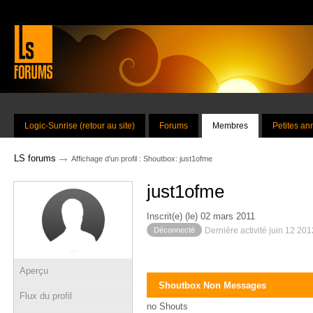
Logic-Sunrise (retour au site)
Forums
Membres
Petites a
→
LS forums
Affichage d'un profil : Shoutbox: just1ofme
just1ofme
Inscrit(e) (le) 02 mars 2011
Déconnecté
Dernière activité juin 12 20
Aperçu
Shoutbox Non Messages
Flux du profil
no Shouts