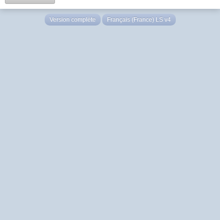
Version complète
Français (France) LS v4