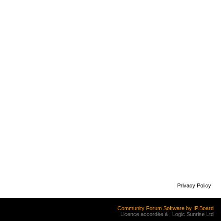
Privacy Policy
Community Forum Software by IP.Board
Licence accordée à : Logic Sunrise Ltd