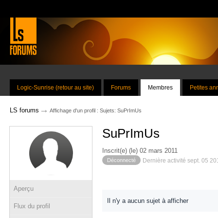
Logic-Sunrise (retour au site)
Forums
Membres
Petites a
→
LS forums
Affichage d'un profil : Sujets: SuPrImUs
SuPrImUs
Inscrit(e) (le) 02 mars 2011
Déconnecté
Dernière activité sept. 05 2
Aperçu
Il n'y a aucun sujet à afficher
Flux du profil