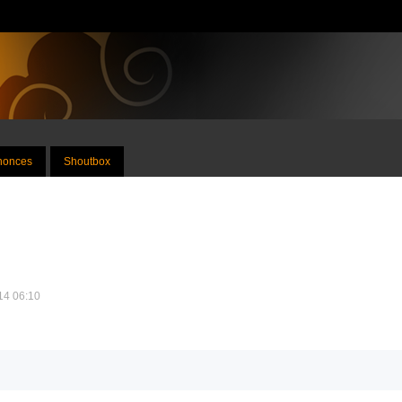
nnonces
Shoutbox
014 06:10