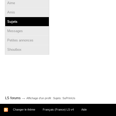
Aime
Amis
Sujets
Messages
Petites annonces
Shoutbox
→
LS forums
Affichage d'un profil : Sujets: SuPrImUs
Changer le thème
Français (France) LS v4
Aide