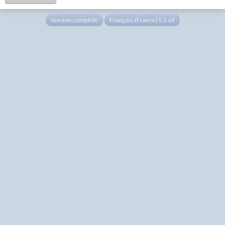
Version complète
Français (France) LS v4