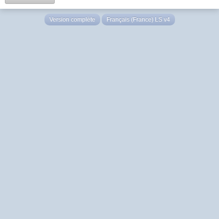
Version complète
Français (France) LS v4