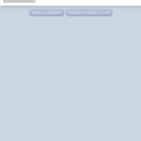
Version complète
Français (France) LS v4