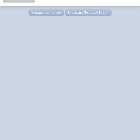
Version complète
Français (France) LS v4