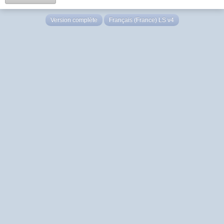
Version complète
Français (France) LS v4