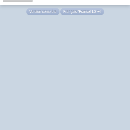
Version complète
Français (France) LS v4