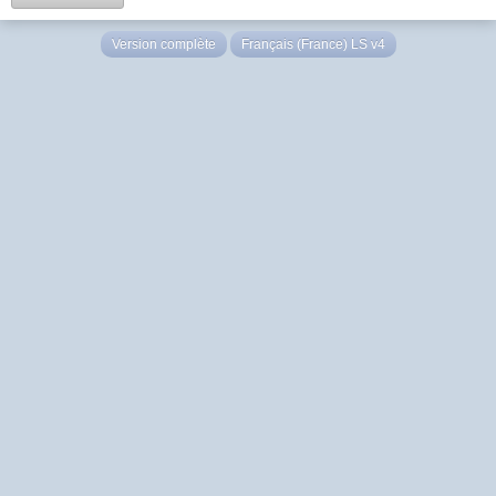
Version complète
Français (France) LS v4