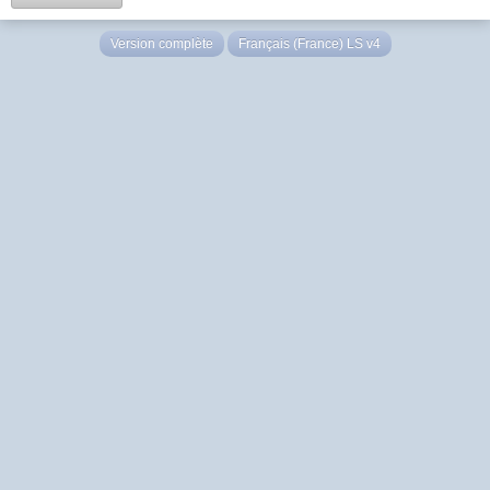
Version complète
Français (France) LS v4