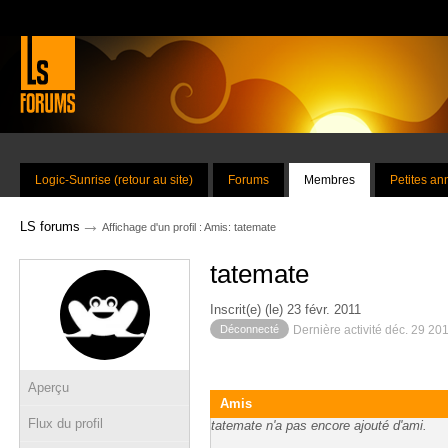
Logic-Sunrise (retour au site)
Forums
Membres
Petites a
→
LS forums
Affichage d'un profil : Amis: tatemate
tatemate
Inscrit(e) (le) 23 févr. 2011
Déconnecté
Dernière activité déc. 29 20
Aperçu
Amis
Flux du profil
tatemate n'a pas encore ajouté d'ami.