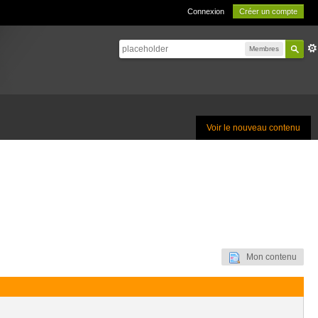
Connexion
Créer un compte
Membres
Voir le nouveau contenu
Mon contenu