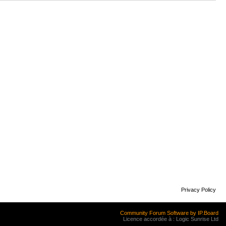
Privacy Policy
Community Forum Software by IP.Board
Licence accordée à : Logic Sunrise Ltd