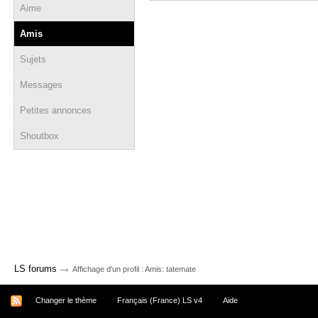
Aime
Amis
Sujets
Messages
Petites annonces
Shoutbox
→
LS forums
Affichage d'un profil : Amis: tatemate
Changer le thème
Français (France) LS v4
Aide