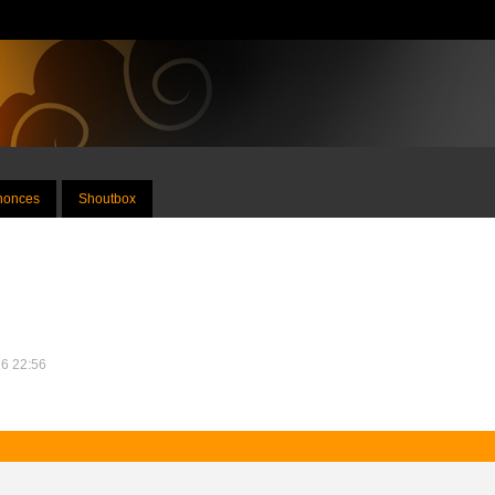
nnonces
Shoutbox
16 22:56