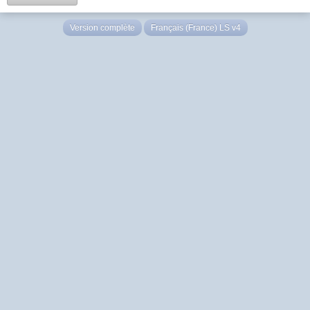
Version complète
Français (France) LS v4