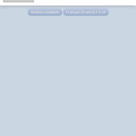
Version complète
Français (France) LS v4