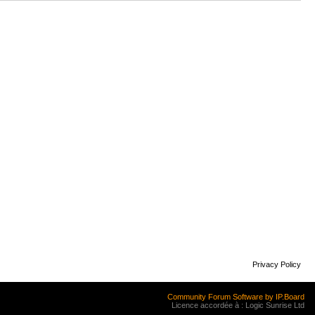
Privacy Policy
Community Forum Software by IP.Board
Licence accordée à : Logic Sunrise Ltd