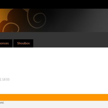
nnonces
Shoutbox
11 18:05
ami.