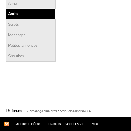
Aime
Amis
Sujets
Messages
Petites annonces
Shoutbox
→
LS forums
Affichage d'un profil : Amis: clairemarie3556
Changer le thème
Français (France) LS v4
Aide