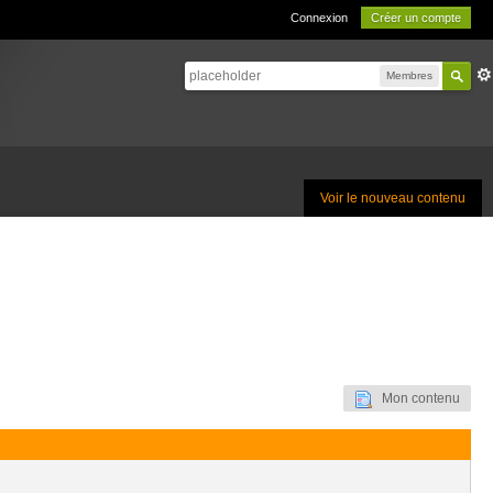
Connexion
Créer un compte
Membres
Voir le nouveau contenu
Mon contenu