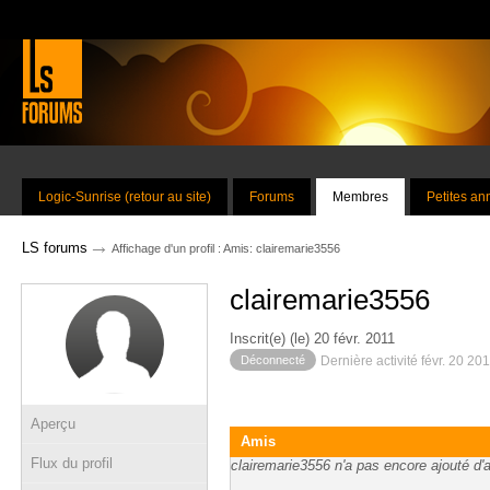
Logic-Sunrise (retour au site)
Forums
Membres
Petites a
→
LS forums
Affichage d'un profil : Amis: clairemarie3556
clairemarie3556
Inscrit(e) (le) 20 févr. 2011
Déconnecté
Dernière activité févr. 20 20
Aperçu
Amis
Flux du profil
clairemarie3556 n'a pas encore ajouté d'