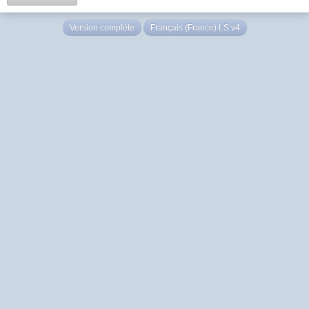
Version complète
Français (France) LS v4