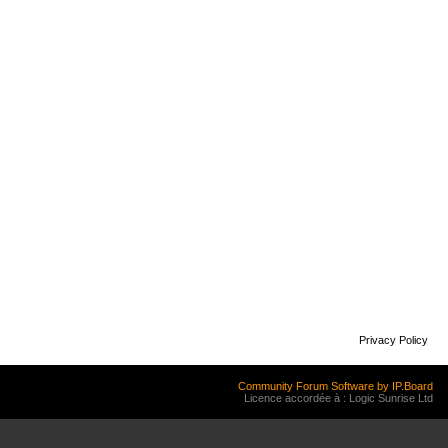
Privacy Policy
Community Forum Software by IP.Board
Licence accordée à : Logic Sunrise Ltd