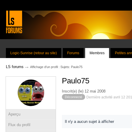
Logic-Sunrise (retour au site)
Forums
Membres
Petites a
→
LS forums
Affichage d'un profil : Sujets: Paulo75
Paulo75
Inscrit(e) (le) 12 mai 2008
Déconnecté
Dernière activité avril 12 20
Aperçu
Il n'y a aucun sujet à afficher
Flux du profil