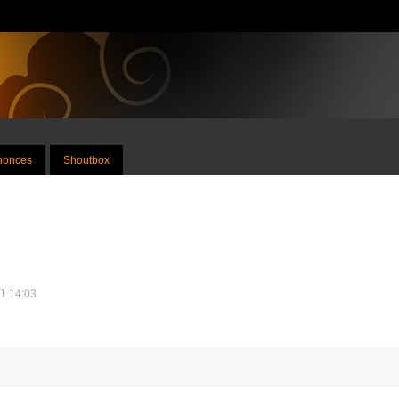
nnonces
Shoutbox
11 14:03