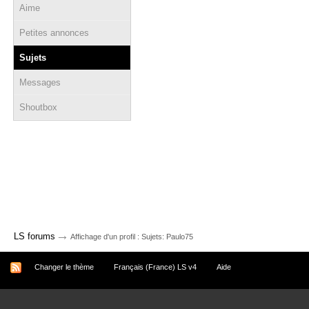
Aime
Petites annonces
Sujets
Messages
Shoutbox
→
LS forums
Affichage d'un profil : Sujets: Paulo75
Changer le thème
Français (France) LS v4
Aide