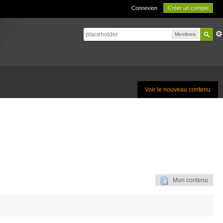
Connexion
Créer un compte
Membres
Voir le nouveau contenu
Mon contenu