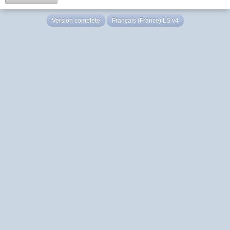
Version complète
Français (France) LS v4